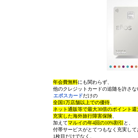
年会費無料
にも関わらず、
他のクレジットカードの追随を許さな
エポスカード
だけの
全国1万店舗以上での優待
、
ネット通販等で最大30倍のポイント還
充実した海外旅行障害保険
、
加えて
マルイの年4回の10%割引
と、
付帯サービスがとてつもなく充実して
1枚目だけでなく、