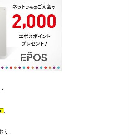
い
元
、
おり、