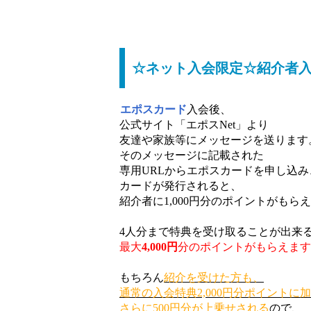
☆ネット入会限定☆紹介者入会
エポスカード
入会後、
公式サイト「エポスNet」より
友達や家族等にメッセージを送ります
そのメッセージに記載された
専用URLからエポスカードを申し込み
カードが発行されると、
紹介者に1,000円分のポイントがもら
4人分まで特典を受け取ることが出来
最大
4,000円
分のポイントがもらえます
もちろん
紹介を受けた方も、
通常の入会特典2,000円分ポイントに
さらに500円分が上乗せされる
ので、