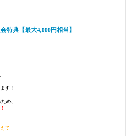
特典【最大4,000円相当】
。
、
えます！
るため、
！
加えて