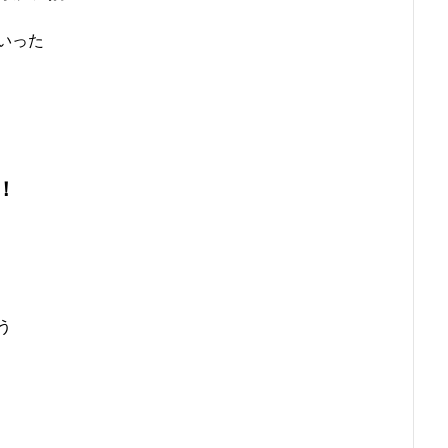
いった
！
う