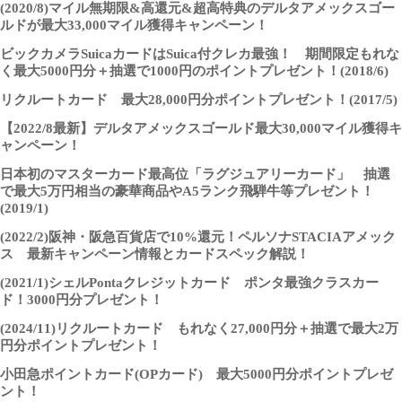
(2020/8)マイル無期限&高還元&超高特典のデルタアメックスゴー
ルドが最大33,000マイル獲得キャンペーン！
ビックカメラSuicaカードはSuica付クレカ最強！ 期間限定もれな
く最大5000円分＋抽選で1000円のポイントプレゼント！(2018/6)
リクルートカード 最大28,000円分ポイントプレゼント！(2017/5)
【2022/8最新】デルタアメックスゴールド最大30,000マイル獲得キ
ャンペーン！
日本初のマスターカード最高位「ラグジュアリーカード」 抽選
で最大5万円相当の豪華商品やA5ランク飛騨牛等プレゼント！
(2019/1)
(2022/2)阪神・阪急百貨店で10%還元！ペルソナSTACIAアメック
ス 最新キャンペーン情報とカードスペック解説！
(2021/1)シェルPontaクレジットカード ポンタ最強クラスカー
ド！3000円分プレゼント！
(2024/11)リクルートカード もれなく27,000円分＋抽選で最大2万
円分ポイントプレゼント！
小田急ポイントカード(OPカード) 最大5000円分ポイントプレゼ
ント！