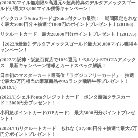
(2020/8)マイル無期限&高還元&超高特典のデルタアメックスゴー
ルドが最大33,000マイル獲得キャンペーン！
ビックカメラSuicaカードはSuica付クレカ最強！ 期間限定もれな
く最大5000円分＋抽選で1000円のポイントプレゼント！(2018/6)
リクルートカード 最大28,000円分ポイントプレゼント！(2017/5)
【2022/8最新】デルタアメックスゴールド最大30,000マイル獲得キ
ャンペーン！
(2022/2)阪神・阪急百貨店で10%還元！ペルソナSTACIAアメック
ス 最新キャンペーン情報とカードスペック解説！
日本初のマスターカード最高位「ラグジュアリーカード」 抽選
で最大5万円相当の豪華商品やA5ランク飛騨牛等プレゼント！
(2019/1)
(2021/1)シェルPontaクレジットカード ポンタ最強クラスカー
ド！3000円分プレゼント！
小田急ポイントカード(OPカード) 最大5000円分ポイントプレゼ
ント！
(2024/11)リクルートカード もれなく27,000円分＋抽選で最大2万
円分ポイントプレゼント！