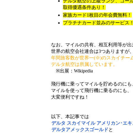
デルタ航空の上級ランク、ゴー
取得優遇条件あり！
家族カード1枚目の年会費無料！
プラチナカード並みのサービス
なお、マイルの共有、相互利用等が出
世界の航空会社連合は3つありますが
年間旅客数が世界一(※)のスカイチー
デルタ航空は所属しています。
※出展：Wikipedia
飛行機に乗ってマイルを貯めるのにも
マイルを使って飛行機に乗るのにも、
大変便利ですね！
以下、本記事では
デルタ スカイマイル アメリカン･エ
デルタアメックスゴールド
と