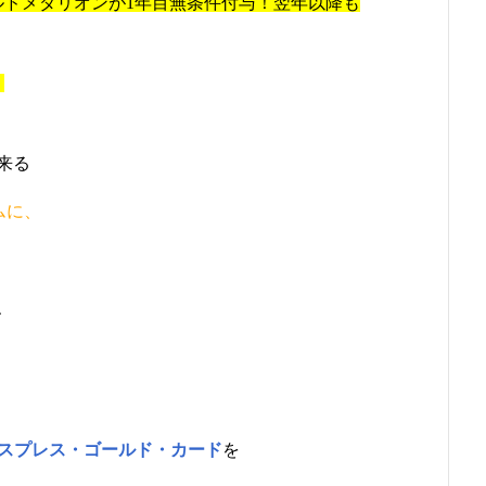
ルドメダリオンが1年目無条件付与！翌年以降も
！
来る
、
ムに、
、
キスプレス・ゴールド・カード
を