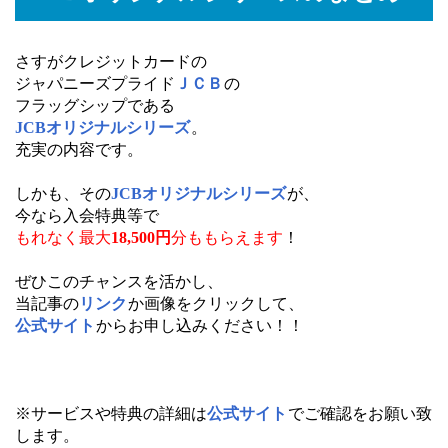
さすがクレジットカードの
ジャパニーズプライド
ＪＣＢ
の
フラッグシップである
JCBオリジナルシリーズ
。
充実の内容です。
しかも、その
JCBオリジナルシリーズ
が、
今なら入会特典等で
もれなく最大
18
,500円
分ももらえます
！
ぜひこのチャンスを活かし、
当記事の
リンク
か画像をクリックして、
公式サイト
からお申し込みください！！
※サービスや特典の詳細は
公式サイト
でご確認をお願い致
します。