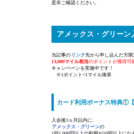
是非ご確認ください。
アメックス・グリーン
当記事の
リンク
先から申し込んだ方限
13,000マイル相当
のポイントが獲得可
キャンペーンを実施中です！
※1ポイント=1マイル換算
カード利用ボーナス特典①【1
入会後3ヵ月以内に、
アメックス・グリーン
の
1回1,000円以上の利用が10回以上に