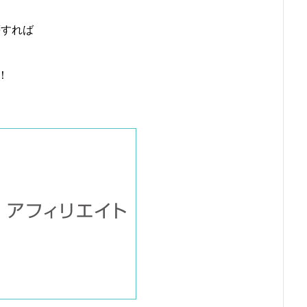
等すれば
！