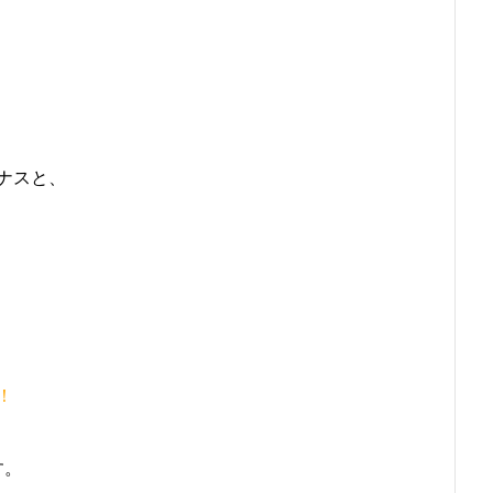
ナスと、
！
す。