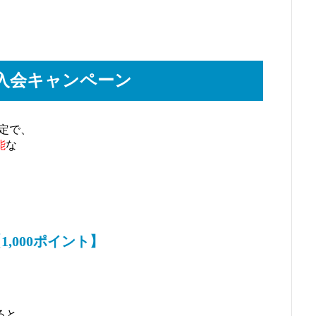
入会キャンペーン
定で、
能
な
,000ポイント】
なると、