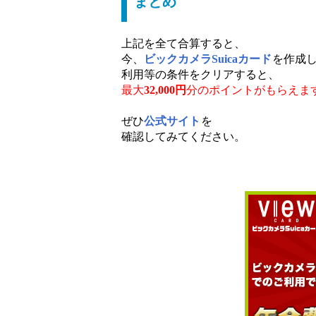
まとめ
上記を全て合算すると、
今、
ビックカメラSuicaカード
を作成
利用等の条件をクリアすると、
最大
32,000円
分のポイントがもらえま
ぜひ
公式サイト
を
確認してみてください。