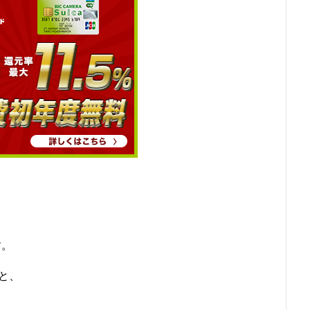
す。
と、