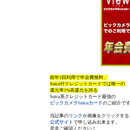
前年1回利用で年会費無料、
Suica付クレジットカードでは唯一の
還元率1%高還元を誇る
Suica系クレジットカード最強の
ビックカメラSuicaカード
のご紹介で
当記事の
リンク
か画像をクリックする
公式サイト
で申し込み出来ます。
是非ご確認ください！