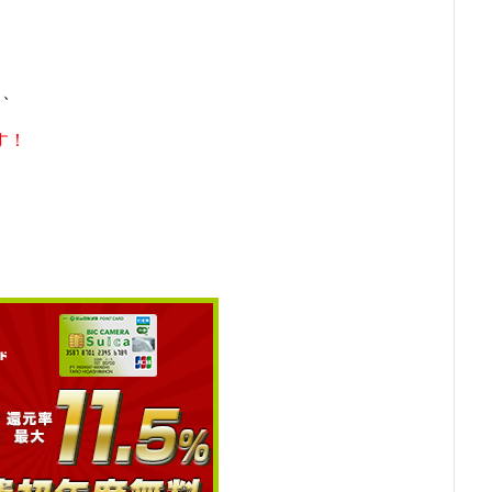
し、
す！