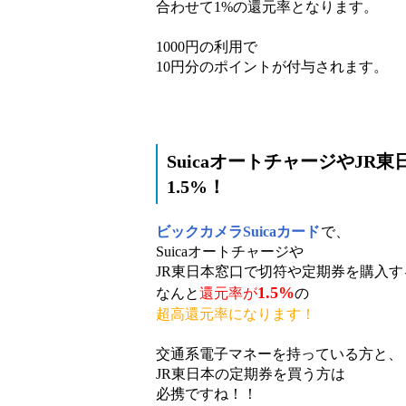
合わせて1%の還元率となります。
1000円の利用で
10円分のポイントが付与されます。
SuicaオートチャージやJ
1.5%！
ビックカメラSuicaカード
で、
Suicaオートチャージや
JR東日本窓口で切符や定期券を購入す
1.5%
なんと
還元率が
の
超高還元率になります！
交通系電子マネーを持っている方と、
JR東日本の定期券を買う方は
必携ですね！！