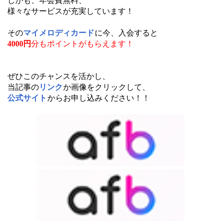
しかも、年会費無料、
様々なサービスが充実しています！
その
マイメロディカード
に今、入会すると
4000円
分もポイントがもらえます！
ぜひこのチャンスを活かし、
当記事の
リンク
か画像をクリックして、
公式サイト
からお申し込みください！！