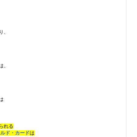
り、
は、
は
られる
ールド・カード
は