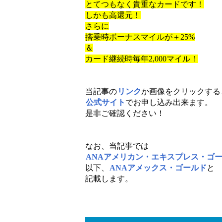
とてつもなく貴重なカードです！
しかも高還元！
さらに
搭乗時ボーナスマイルが＋25%
＆
カード継続時毎年2,000マイル！
当記事の
リンク
か画像をクリックする
公式サイト
でお申し込み出来ます。
是非ご確認ください！
なお、当記事では
ANAアメリカン・エキスプレス・ゴ
以下、
ANAアメックス・ゴールド
と
記載します。