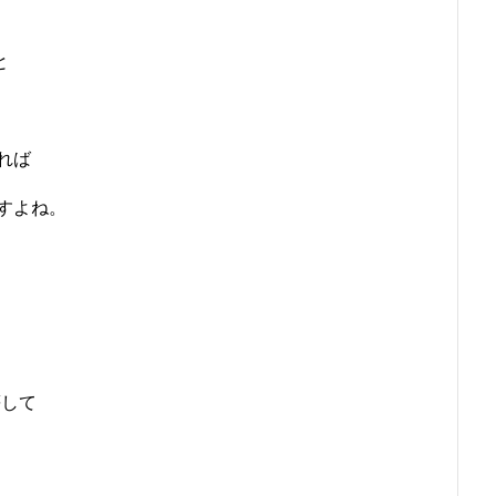
と
れば
すよね。
等して