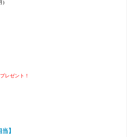
月)
】
プレゼント！
相当】