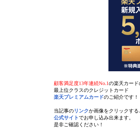
顧客満足度13年連続No.1
の楽天カード
最上位クラスのクレジットカード
楽天プレミアムカード
のご紹介です！
当記事の
リンク
か画像をクリックする
公式サイト
でお申し込み出来ます。
是非ご確認ください！