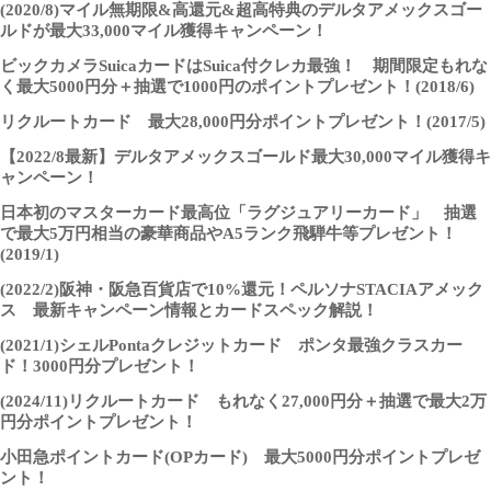
(2020/8)マイル無期限&高還元&超高特典のデルタアメックスゴー
ルドが最大33,000マイル獲得キャンペーン！
ビックカメラSuicaカードはSuica付クレカ最強！ 期間限定もれな
く最大5000円分＋抽選で1000円のポイントプレゼント！(2018/6)
リクルートカード 最大28,000円分ポイントプレゼント！(2017/5)
【2022/8最新】デルタアメックスゴールド最大30,000マイル獲得キ
ャンペーン！
日本初のマスターカード最高位「ラグジュアリーカード」 抽選
で最大5万円相当の豪華商品やA5ランク飛騨牛等プレゼント！
(2019/1)
(2022/2)阪神・阪急百貨店で10%還元！ペルソナSTACIAアメック
ス 最新キャンペーン情報とカードスペック解説！
(2021/1)シェルPontaクレジットカード ポンタ最強クラスカー
ド！3000円分プレゼント！
(2024/11)リクルートカード もれなく27,000円分＋抽選で最大2万
円分ポイントプレゼント！
小田急ポイントカード(OPカード) 最大5000円分ポイントプレゼ
ント！