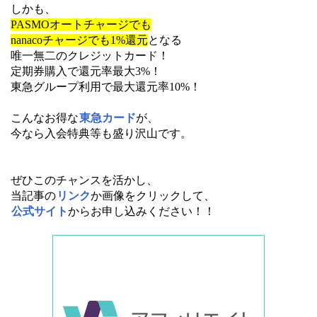
しかも、
PASMOオートチャージでも
nanacoチャージでも1%還元
となる
唯一無二のクレジットカード！
定期券購入で還元率最大3%！
東急グループ利用で最大還元率10%！
こんなお得な
東急カード
が、
今なら入会特典等も盛り沢山です。
ぜひこのチャンスを活かし、
当記事の
リンク
か画像をクリックして、
公式サイト
からお申し込みください！！