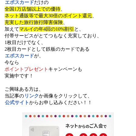
エポスカード
だけの
全国1万店舗以上での優待
、
ネット通販等で最大30倍のポイント還元
、
充実した旅行旅行障害保険
、
加えて
マルイの年4回の10%割引
と、
付帯サービスがとてつもなく充実しており、
1枚目だけでなく、
2枚目カードとして鉄板のカードである
エポスカード
が、
今なら
ポイントプレゼント
キャンペーンも
実施中です！
ご興味ある方は、
当記事の
リンク
か画像をクリックして、
公式サイト
からお申し込みください！！