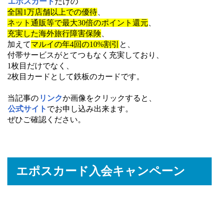
エポスカード
だけの
全国1万店舗以上での優待
、
ネット通販等で最大30倍のポイント還元
、
充実した海外旅行障害保険
、
加えて
マルイの年4回の10%割引
と、
付帯サービスがとてつもなく充実しており、
1枚目だけでなく、
2枚目カードとして鉄板のカードです。
当記事の
リンク
か画像をクリックすると、
公式サイト
でお申し込み出来ます。
ぜひご確認ください。
エポスカード入会キャンペーン