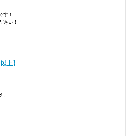
です！
ださい！
当以上】
え、