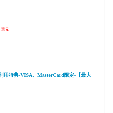
ト還元
！
特典-VISA、MasterCard限定-【最大