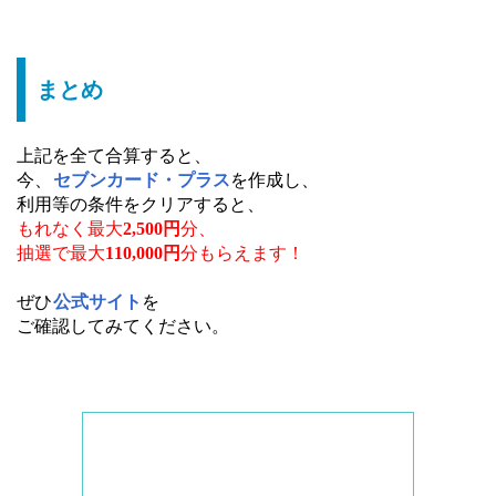
まとめ
上記を全て合算すると、
今、
セブンカード・プラス
を作成し、
利用等の条件をクリアすると、
もれなく最大
2,500円
分、
抽選で最大
110,000円
分もらえます
！
ぜひ
公式サイト
を
ご確認してみてください。