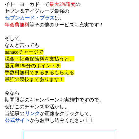
イトーヨーカドーで
最大2%還元
の
セブン＆アイグループ最強の
セブンカード・プラス
は、
年会費無料
等その他のサービスも充実です！
そして、
なんと言っても
nanacoチャージで
税金・社会保険料を支払うと、
還元率1%分のポイントを
手数料無料でまるまるもらえる
最強の裏技まであります！
今なら
期間限定のキャンペーンも実施中ですので、
ぜひこのチャンスを活かし、
当記事の
リンク
か画像をクリックして、
公式サイト
からお申し込みください！！