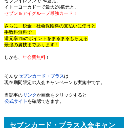
セブンイレブンで1%還元、
イトーヨーカドーで最大2%還元と、
セブン＆アイグループ最強カード！
さらに、税金・社会保険料の支払いに使うと
手数料無料で！
還元率1%のポイントをまるまるもらえる
最強の裏技まであります！
しかも、
年会費無料
！
そんな
セブンカード・プラス
は
現在期間限定の入会キャンペーンも実施中です。
当記事の
リンク
か画像をクリックすると
公式サイト
を確認できます。
セブンカード・プラス入会キャン