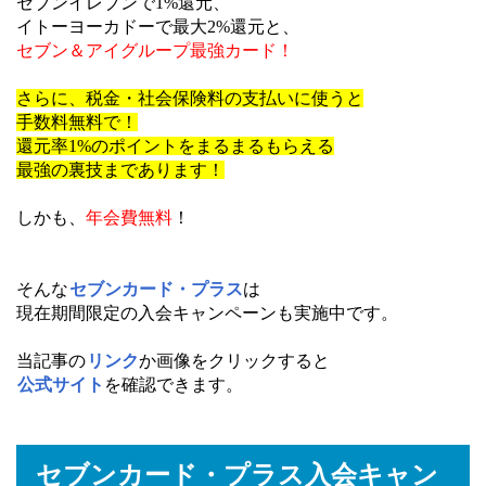
セブンイレブンで1%還元、
イトーヨーカドーで最大2%還元と、
セブン＆アイグループ最強カード！
さらに、税金・社会保険料の支払いに使うと
手数料無料で！
還元率1%のポイントをまるまるもらえる
最強の裏技まであります！
しかも、
年会費無料
！
そんな
セブンカード・プラス
は
現在期間限定の入会キャンペーンも実施中です。
当記事の
リンク
か画像をクリックすると
公式サイト
を確認できます。
セブンカード・プラス入会キャン