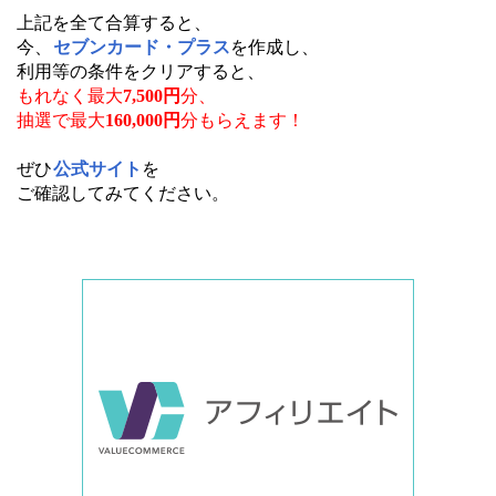
上記を全て合算すると、
今、
セブンカード・プラス
を作成し、
利用等の条件をクリアすると、
もれなく最大
7,500円
分、
抽選で最大
160,000円
分もらえます
！
ぜひ
公式サイト
を
ご確認してみてください。