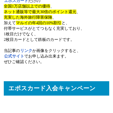
エポスカード
だけの
全国1万店舗以上での優待
、
ネット通販等で最大30倍のポイント還元
、
充実した海外旅行障害保険
、
加えて
マルイの年4回の10%割引
と、
付帯サービスがとてつもなく充実しており、
1枚目だけでなく、
2枚目カードとして鉄板のカードです。
当記事の
リンク
か画像をクリックすると、
公式サイト
でお申し込み出来ます。
ぜひご確認ください。
エポスカード入会キャンペーン