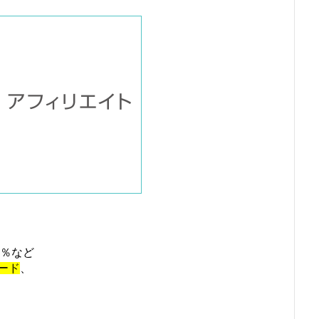
5％など
ード
、