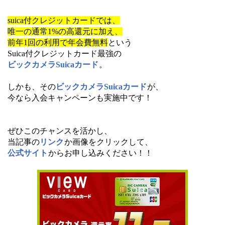
suica付クレジットカードでは、
唯一の通常1%の高還元に加え、
前年1回の利用で年会費無料
という
Suica付クレジットカード最強の
ビックカメラSuicaカード
。
しかも、その
ビックカメラSuicaカード
が、
今なら入会キャンペーンも実施中です！
ぜひこのチャンスを活かし、
当記事の
リンク
か画像をクリックして、
公式サイト
からお申し込みください！！