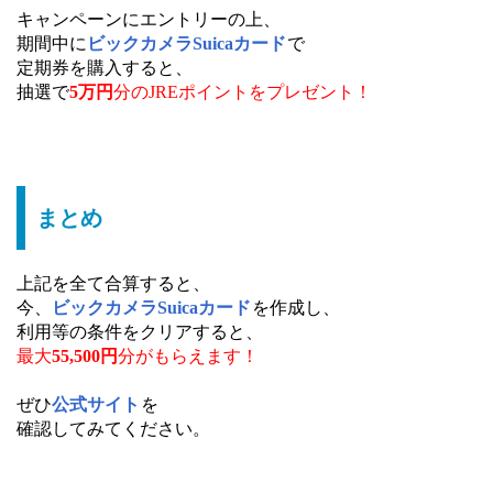
キャンペーンにエントリーの上、
期間中に
ビックカメラSuicaカード
で
定期券を購入すると、
抽選で
5万円
分のJREポイントを
プレゼント！
まとめ
上記を全て合算すると、
今、
ビックカメラSuicaカード
を作成し、
利用等の条件をクリアすると、
最大
55,500円
分がもらえます！
ぜひ
公式サイト
を
確認してみてください。