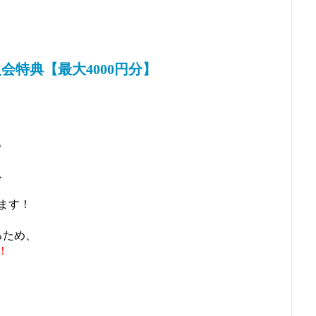
会特典【最大4000円分】
。
、
えます！
るため、
！