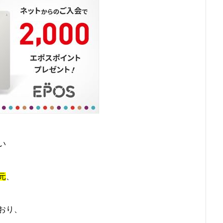
い
元
、
おり、