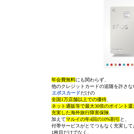
年会費無料
にも関わらず、
他のクレジットカードの追随を許さな
エポスカード
だけの
全国1万店舗以上での優待
、
ネット通販等で最大30倍のポイント還
充実した海外旅行障害保険
、
加えて
マルイの年4回の10%割引
と、
付帯サービスがとてつもなく充実して
1枚目だけでなく、