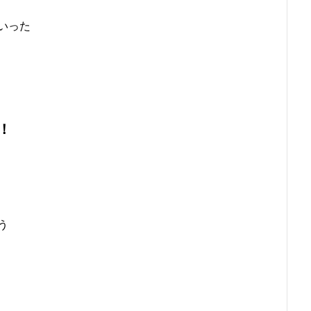
いった
！
う