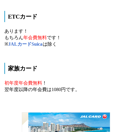
ETCカード
あります！
もちろん
年会費無料
です！
※
JALカードSuica
は除く
家族カード
初年度年会費無料
！
翌年度以降の年会費は1080円です。