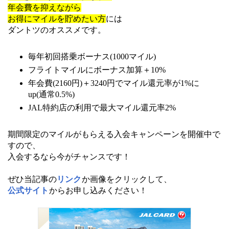
年会費を抑えながら
お得にマイルを貯めたい方
には
ダントツのオススメです。
毎年初回搭乗ボーナス(1000マイル)
フライトマイルにボーナス加算＋10%
年会費(2160円)＋3240円でマイル還元率が1%に
up(通常0.5%)
JAL特約店の利用で最大マイル還元率2%
期間限定のマイルがもらえる入会キャンペーンを開催中で
すので、
入会するなら今がチャンスです！
ぜひ当記事の
リンク
か画像をクリックして、
公式サイト
からお申し込みください！