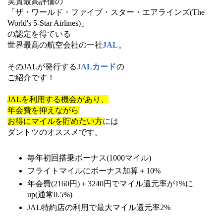
実質最高評価の
「ザ・ワールド・ファイブ・スター・エアラインズ(The
World's 5-Star Airlines)」
の認定を得ている
世界最高の航空会社の一社
JAL
。
そのJALが発行する
JALカード
の
ご紹介です！
JALを利用する機会があり、
年会費を抑えながら
お得にマイルを貯めたい方
には
ダントツのオススメです。
毎年初回搭乗ボーナス(1000マイル)
フライトマイルにボーナス加算＋10%
年会費(2160円)＋3240円でマイル還元率が1%に
up(通常0.5%)
JAL特約店の利用で最大マイル還元率2%