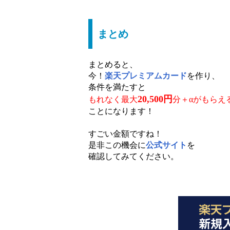
まとめ
まとめると、
今！
楽天プレミアムカード
を作り、
条件を満たすと
20,500円
もれなく最大
分＋α
がもらえ
ことになります！
すごい金額ですね！
是非この機会に
公式サイト
を
確認してみてください。