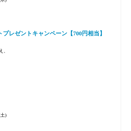
イントプレゼントキャンペーン【700円相当】
え、
！
土)