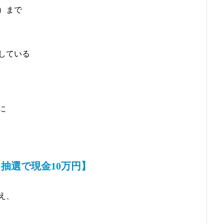
火）まで
している
に
抽選で現金10万円】
え、