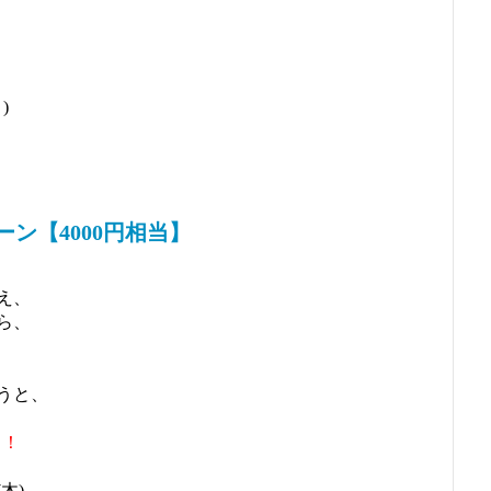
)
ン【4000円相当】
え、
ら、
うと、
ト！
木)