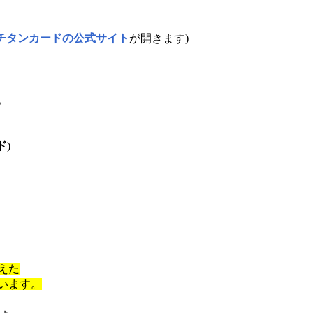
チタンカードの公式サイト
が開きます)
”。
ド
)
えた
います。