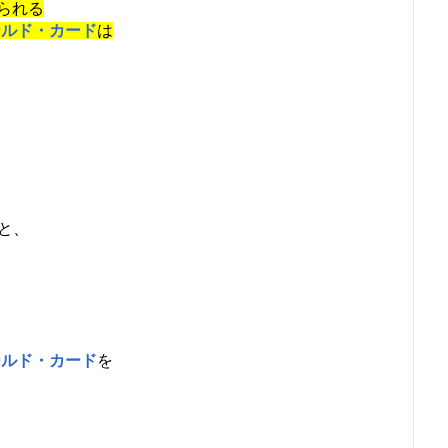
られる
ールド・カード
は
と、
ールド・カード
を