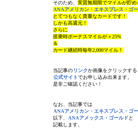
そのため、
実質無期限でマイルが貯め
ANAアメリカン・エキスプレス・ゴ
とてつもなく貴重なカードです！
しかも高還元！
さらに
搭乗時ボーナスマイルが＋25%
＆
カード継続時毎年2,000マイル！
当記事の
リンク
か画像をクリックする
公式サイト
でお申し込み出来ます。
是非ご確認ください！
なお、当記事では
ANAアメリカン・エキスプレス・ゴ
以下、
ANAアメックス・ゴールド
と
記載します。