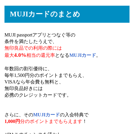
MUJIカードのまとめ
MUJI passportアプリとつなぐ等の
条件を満たしたうえで、
無印良品での利用の際には
4.0%
最大
相当の還元率
となる
MUJIカード
。
年数回の割引優待に、
毎年1,500円分のポイントまでもらえ、
VISAなら年会費も無料と、
無印良品好きには
必携のクレジットカードです。
さらに、その
MUJIカード
の入会特典で
1,000円
分のポイントまでもらえます
！