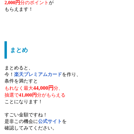
2,000円
分のポイント
が
もらえます！
まとめ
まとめると、
今！
楽天プレミアムカード
を作り、
条件を満たすと
44,000円
もれなく最大
分、
抽選で
41,000円
分
がもらえる
ことになります！
すごい金額ですね！
是非この機会に
公式サイト
を
確認してみてください。