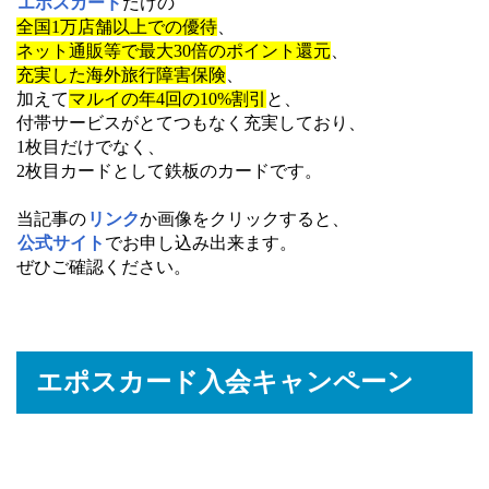
エポスカード
だけの
全国1万店舗以上での優待
、
ネット通販等で最大30倍のポイント還元
、
充実した海外旅行障害保険
、
加えて
マルイの年4回の10%割引
と、
付帯サービスがとてつもなく充実しており、
1枚目だけでなく、
2枚目カードとして鉄板のカードです。
当記事の
リンク
か画像をクリックすると、
公式サイト
でお申し込み出来ます。
ぜひご確認ください。
エポスカード入会キャンペーン