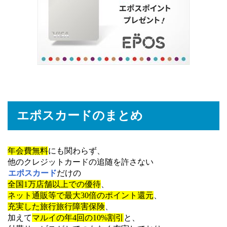
エポスカードのまとめ
年会費無料
にも関わらず、
他のクレジットカードの追随を許さない
エポスカード
だけの
全国1万店舗以上での優待
、
ネット通販等で最大30倍のポイント還元
、
充実した旅行旅行障害保険
、
加えて
マルイの年4回の10%割引
と、