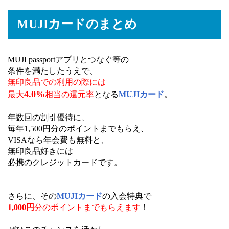
MUJIカードのまとめ
MUJI passportアプリとつなぐ等の
条件を満たしたうえで、
無印良品での利用の際には
4.0%
最大
相当の還元率
となる
MUJIカード
。
年数回の割引優待に、
毎年1,500円分のポイントまでもらえ、
VISAなら年会費も無料と、
無印良品好きには
必携のクレジットカードです。
さらに、その
MUJIカード
の入会特典で
1,000円
分のポイントまでもらえます
！