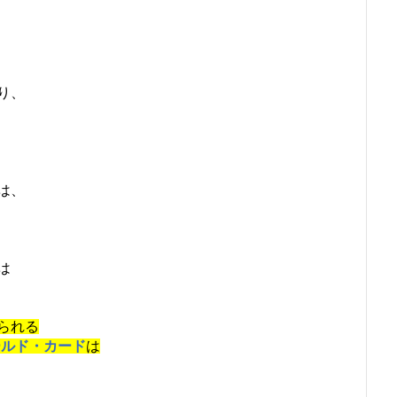
り、
は、
は
られる
ールド・カード
は