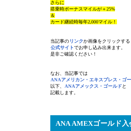
さらに
搭乗時ボーナスマイルが＋25%
＆
カード継続時毎年2,000マイル！
当記事の
リンク
か画像をクリックする
公式サイト
でお申し込み出来ます。
是非ご確認ください！
なお、当記事では
ANAアメリカン・エキスプレス・ゴ
以下、
ANAアメックス・ゴールド
と
記載します。
ANA AMEXゴールド