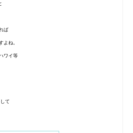
と
れば
すよね。
ハワイ等
等して