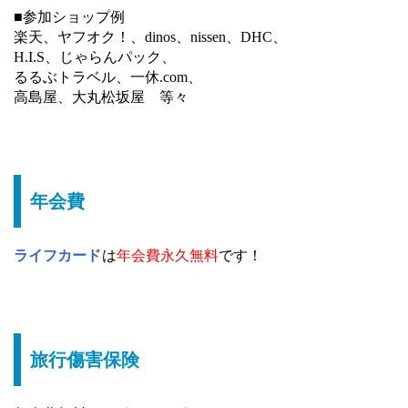
■参加ショップ例
楽天、ヤフオク！、dinos、nissen、DHC、
H.I.S、じゃらんパック、
るるぶトラベル、一休.com、
高島屋、大丸松坂屋 等々
年会費
ライフカード
は
年会費永久無料
です！
旅行傷害保険