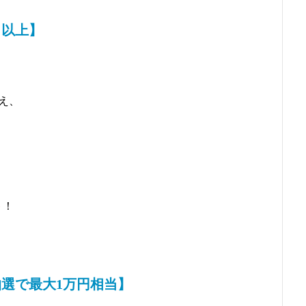
当以上】
え、
ト
！
選で最大1万円相当】