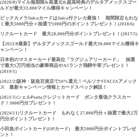
(2020/8)マイル無期限&高還元&超高特典のデルタアメックスゴー
ルドが最大33,000マイル獲得キャンペーン！
ビックカメラSuicaカードはSuica付クレカ最強！ 期間限定もれな
く最大5000円分＋抽選で1000円のポイントプレゼント！(2018/6)
リクルートカード 最大28,000円分ポイントプレゼント！(2017/5)
【2022/8最新】デルタアメックスゴールド最大30,000マイル獲得キ
ャンペーン！
日本初のマスターカード最高位「ラグジュアリーカード」 抽選
で最大5万円相当の豪華商品やA5ランク飛騨牛等プレゼント！
(2019/1)
(2022/2)阪神・阪急百貨店で10%還元！ペルソナSTACIAアメック
ス 最新キャンペーン情報とカードスペック解説！
(2021/1)シェルPontaクレジットカード ポンタ最強クラスカー
ド！3000円分プレゼント！
(2024/11)リクルートカード もれなく27,000円分＋抽選で最大2万
円分ポイントプレゼント！
小田急ポイントカード(OPカード) 最大5000円分ポイントプレゼ
ント！