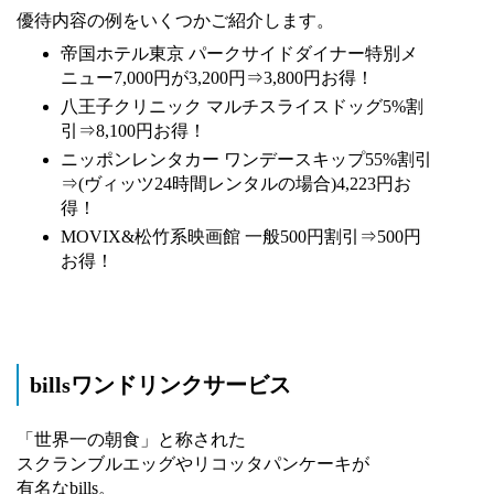
優待内容の例をいくつかご紹介します。
帝国ホテル東京 パークサイドダイナー特別メ
ニュー7,000円が3,200円⇒3,800円お得！
八王子クリニック マルチスライスドッグ5%割
引⇒8,100円お得！
ニッポンレンタカー ワンデースキップ55%割引
⇒(ヴィッツ24時間レンタルの場合)4,223円お
得！
MOVIX&松竹系映画館 一般500円割引⇒500円
お得！
billsワンドリンクサービス
「世界一の朝食」と称された
スクランブルエッグやリコッタパンケーキが
有名なbills。