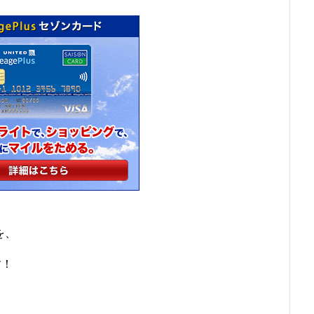
を、
す！