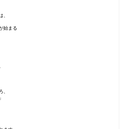
は、
が始まる
。
ろ、
」