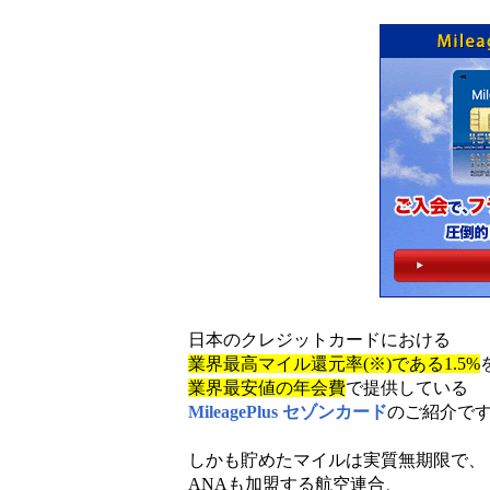
日本のクレジットカードにおける
業界最高マイル還元率(※)である1.5%
業界最安値の年会費
で提供している
MileagePlus セゾンカード
のご紹介で
しかも貯めたマイルは実質無期限で、
ANAも加盟する航空連合、