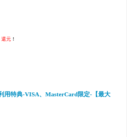
ト還元
！
特典-VISA、MasterCard限定-【最大