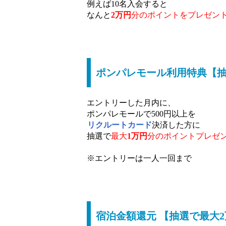
例えば10名入会すると
なんと
2万円
分の
ポイントをプレゼン
ポンパレモール利用特典【抽
エントリーした月内に、
ポンパレモールで500円以上を
リクルートカード
決済した方に
抽選で
最大
1万円
分の
ポイントプレゼ
※エントリーは一人一回まで
宿泊金額還元 【抽選で最大