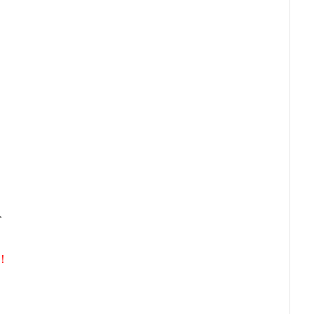
】
】
、
！