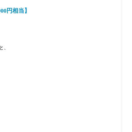
00円相当】
と、