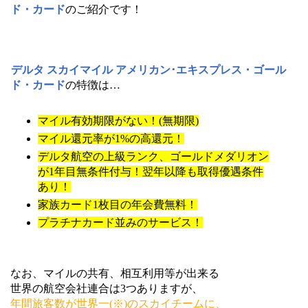
ド・カード
のご紹介です！
デルタ スカイマイル アメリカン･エキスプレス・ゴール
ド・カード
の特徴は…
マイル有効期限がない！(無期限)
マイル還元率が1%の高還元！
デルタ航空の上級ランク、ゴールドメダリオン
が1年目無条件付与！翌年以降も取得優遇条件
あり！
家族カード1枚目の年会費無料！
プラチナカード並みのサービス！
なお、マイルの共有、相互利用等が出来る
世界の航空会社連合は3つありますが、
年間旅客数が世界一(※)のスカイチームに、