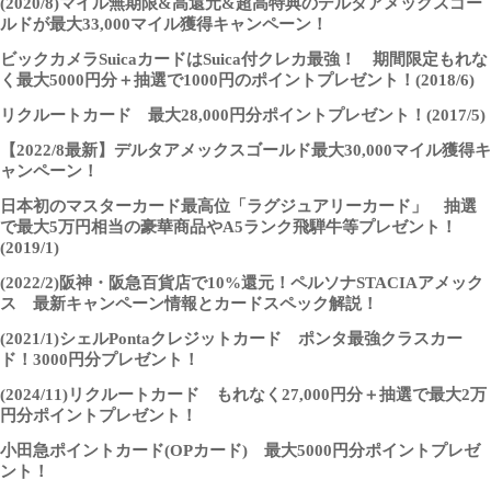
(2020/8)マイル無期限&高還元&超高特典のデルタアメックスゴー
ルドが最大33,000マイル獲得キャンペーン！
ビックカメラSuicaカードはSuica付クレカ最強！ 期間限定もれな
く最大5000円分＋抽選で1000円のポイントプレゼント！(2018/6)
リクルートカード 最大28,000円分ポイントプレゼント！(2017/5)
【2022/8最新】デルタアメックスゴールド最大30,000マイル獲得キ
ャンペーン！
日本初のマスターカード最高位「ラグジュアリーカード」 抽選
で最大5万円相当の豪華商品やA5ランク飛騨牛等プレゼント！
(2019/1)
(2022/2)阪神・阪急百貨店で10%還元！ペルソナSTACIAアメック
ス 最新キャンペーン情報とカードスペック解説！
(2021/1)シェルPontaクレジットカード ポンタ最強クラスカー
ド！3000円分プレゼント！
(2024/11)リクルートカード もれなく27,000円分＋抽選で最大2万
円分ポイントプレゼント！
小田急ポイントカード(OPカード) 最大5000円分ポイントプレゼ
ント！