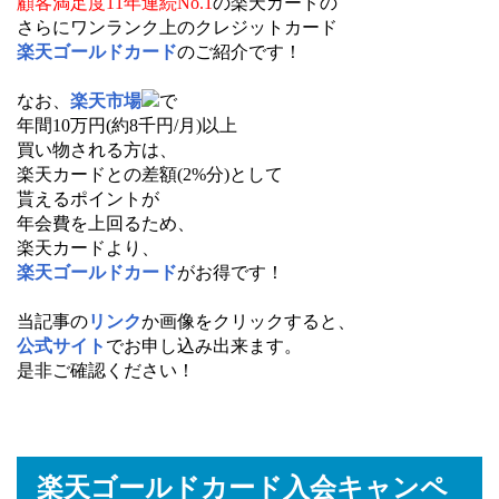
顧客満足度11年連続No.1
の楽天カードの
さらにワンランク上のクレジットカード
楽天ゴールドカード
のご紹介です！
なお、
楽天市場
で
年間10万円(約8千円/月)以上
買い物される方は、
楽天カードとの差額(2%分)として
貰えるポイントが
年会費を上回るため、
楽天カードより、
楽天ゴールドカード
がお得です！
当記事の
リンク
か画像をクリックすると、
公式サイト
でお申し込み出来ます。
是非ご確認ください！
楽天ゴールドカード入会キャンペ