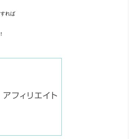
等すれば
！