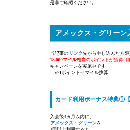
是非ご確認ください。
アメックス・グリーン
当記事の
リンク
先から申し込んだ方限
18,000マイル相当
のポイントが獲得可
キャンペーンを実施中です！
※1ポイント=1マイル換算
カード利用ボーナス特典①【
入会後3ヵ月以内に、
アメックス・グリーン
を
3回以上利用すると、