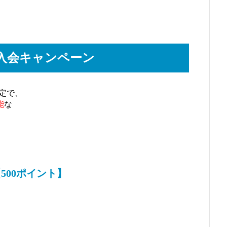
入会キャンペーン
定で、
能
な
500ポイント】