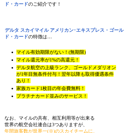
ド・カード
のご紹介です！
デルタ スカイマイル アメリカン･エキスプレス・ゴール
ド・カード
の特徴は…
マイル有効期限がない！(無期限)
マイル還元率が1%の高還元！
デルタ航空の上級ランク、ゴールドメダリオン
が1年目無条件付与！翌年以降も取得優遇条件
あり！
家族カード1枚目の年会費無料！
プラチナカード並みのサービス！
なお、マイルの共有、相互利用等が出来る
世界の航空会社連合は3つありますが、
年間旅客数が世界一(※)のスカイチームに、