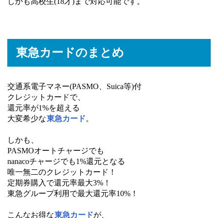
しかも高校生(18才)まで対応可能です。
東急カードのまとめ
交通系電子マネー(PASMO、Suica等)付
クレジットカードで、
還元率が1%を超える
大変希少な
東急カード
。
しかも、
PASMOオートチャージでも
nanacoチャージでも1%還元となる
唯一無二のクレジットカード！
定期券購入で還元率最大3%！
東急グループ利用で最大還元率10%！
こんなお得な
東急カード
が、