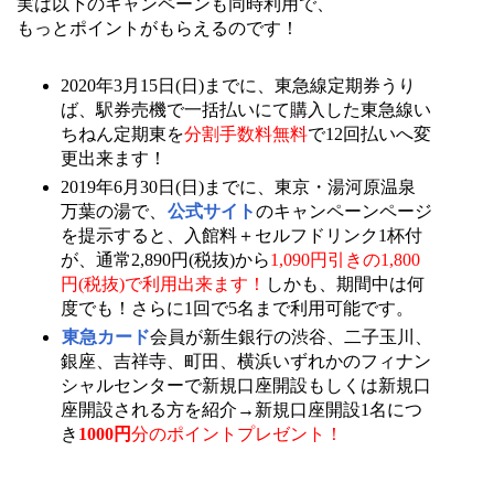
実は以下のキャンペーンも同時利用で、
もっとポイントがもらえるのです！
2020年3月15日(日)までに、東急線定期券うり
ば、駅券売機で一括払いにて購入した東急線い
ちねん定期東を
分割手数料無料
で12回払いへ変
更出来ます！
2019年6月30日(日)までに、東京・湯河原温泉
万葉の湯で、
公式サイト
のキャンペーンページ
を提示すると、入館料＋セルフドリンク1杯付
が、通常2,890円(税抜)から
1,090円引きの1,800
円(税抜)で利用出来ます！
しかも、期間中は何
度でも！さらに1回で5名まで利用可能です。
東急カード
会員が新生銀行の渋谷、二子玉川、
銀座、吉祥寺、町田、横浜いずれかのフィナン
シャルセンターで新規口座開設もしくは新規口
座開設される方を紹介→新規口座開設1名につ
き
1000円
分のポイントプレゼント！