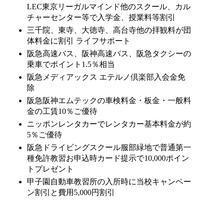
LEC東京リーガルマインド他のスクール、カル
チャーセンター等で入学金、授業料等割引
三千院、東寺、大徳寺、高台寺他の拝観料が団
体料金に割引 ライフサポート
阪急高速バス、阪神高速バス、阪急タクシーの
乗車でポイント1.5％相当
阪急メディアックス エテルノ倶楽部入会金免
除
阪急阪神エムテックの車検料金・板金・一般料
金の工賃10％ご優待
ニッポンレンタカーでレンタカー基本料金が約
5％ご優待
阪急ドライビングスクール服部緑地で普通第一
種免許教習お申込時カード提示で10,000ポイン
トプレゼント
甲子園自動車教習所の入所時に当校キャンペー
ン割引と費用5,000円割引