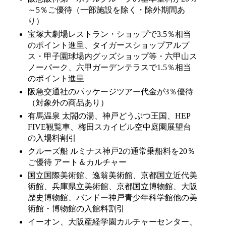
～5％ご優待（一部施設を除く・除外期間あ
り）
宝塚大劇場レストラン・ショップで3.5％相当
のポイント進呈、タイガースショップアルプ
ス・甲子園球場内グッズショップ等・六甲山ス
ノーパーク、六甲ガーデンテラスで1.5％相当
のポイント進呈
阪急交通社のパッケージツアー代金が3％優待
（対象外の商品あり）
有馬温泉 太閤の湯、神戸どうぶつ王国、HEP
FIVE観覧車、梅田スカイビル空中庭園展望台
の入場料割引
クルーズ船 ルミナス神戸2の通常乗船料を20％
ご優待 アート＆カルチャー
国立国際美術館、逸翁美術館、京都国立近代美
術館、兵庫県立美術館、京都国立博物館、大阪
歴史博物館、バンドー神戸青少年科学館他の美
術館・博物館の入館料割引
イーオン、大阪産経学園カルチャーセンター、