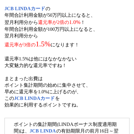
JCB LINDAカード
の
年間合計利用金額が50万円以上になると、
1.0%
翌月利用分から
還元率が2倍の
！
年間合計利用金額が100万円以上になると、
翌月利用分から
1.5%
還元率が3倍の
になります！
還元率1.5%は他にはなかなかない
大変魅力的な還元率ですね！
まとまった出費は
ポイント集計期間の始めに集中させて、
早めに還元率を1.0%に上げるのが、
この
JCB LINDAカード
を
効果的に利用するポイントですね。
ポイントの集計期間(LINDAボーナス制度適用期
間)は、
JCB LINDA
の有効期限月の前月16日～翌