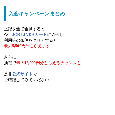
入会キャンペーンまとめ
上記を全て合算すると、
今、
JCB LINDAカード
に入会し、
利用等の条件をクリアすると、
最大
5,500円
分もらえます
！
さらに、
抽選で
最大
12,000円
分もらえるチャンスも！
是非
公式サイト
で
ご確認してみてください。