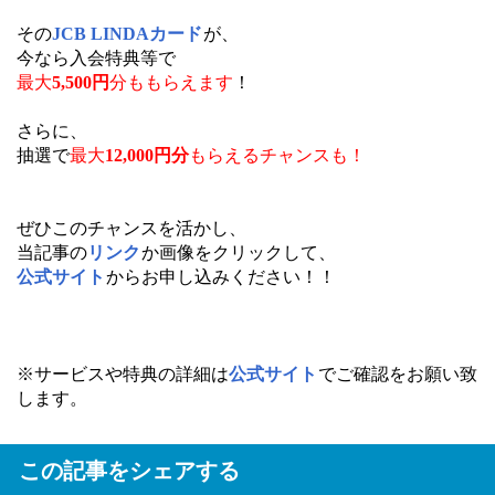
その
JCB LINDAカード
が、
今なら入会特典等で
最大
5,500円
分ももらえます
！
さらに、
抽選で
最大
12,000円分
もらえるチャンスも！
ぜひこのチャンスを活かし、
当記事の
リンク
か画像をクリックして、
公式サイト
からお申し込みください！！
※サービスや特典の詳細は
公式サイト
でご確認をお願い致
します。
この記事をシェアする