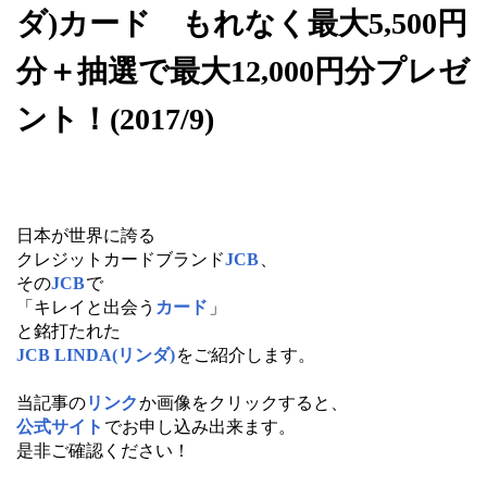
ダ)カード もれなく最大5,500円
分＋抽選で最大12,000円分プレゼ
ント！(2017/9)
日本が世界に誇る
クレジットカードブランド
JCB
、
その
JCB
で
「キレイと出会う
カード
」
と銘打たれた
JCB LINDA(リンダ)
をご紹介します。
当記事の
リンク
か画像をクリックすると、
公式サイト
でお申し込み出来ます。
是非ご確認ください！