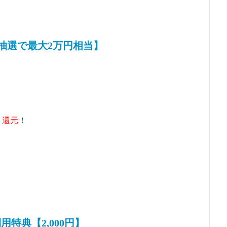
【抽選で最大2万円相当】
ト還元
！
特典【2,000円】