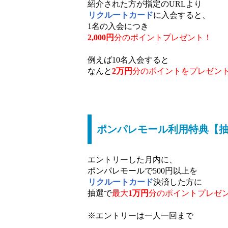
紹介された方が指定のURLより
リクルートカード
に入会すると、
1名の入会につき
2,000円
分のポイントプレゼント！
例えば10名入会すると
なんと
2万円
分の
ポイントをプレゼン
ポンパレモール利用特典【抽
エントリーした月内に、
ポンパレモールで500円以上を
リクルートカード
決済した方に
抽選で
最大
1万円
分の
ポイントプレゼ
※エントリーは一人一回まで