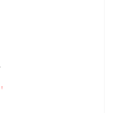
】
、
！