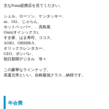
主なPonta提携店を見てください。
シェル、ローソン、ケンタッキー、
au、JAL、じゃらん、
ホットペッパー、、高島屋、
Oisix(オイシックス)、
すき家、はま寿司、ココス、
AOKI、ORIHIKA、
オリックスレンタカー、
GEO、ポンパレ、
朝日新聞デジタル 等々
この豪華なラインナップ。
高還元率といい、自称最強クラス…納得です。
年会費