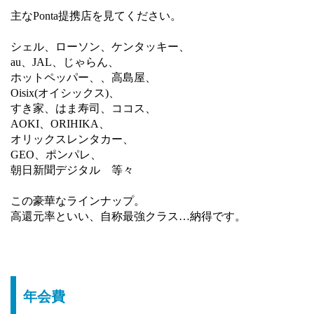
主なPonta提携店を見てください。
シェル、ローソン、ケンタッキー、
au、JAL、じゃらん、
ホットペッパー、、高島屋、
Oisix(オイシックス)、
すき家、はま寿司、ココス、
AOKI、ORIHIKA、
オリックスレンタカー、
GEO、ポンパレ、
朝日新聞デジタル 等々
この豪華なラインナップ。
高還元率といい、自称最強クラス…納得です。
年会費