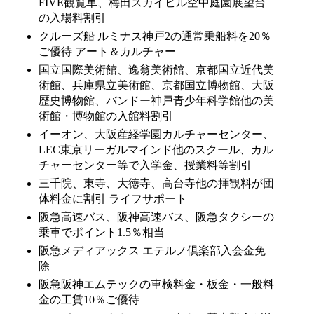
FIVE観覧車、梅田スカイビル空中庭園展望台
の入場料割引
クルーズ船 ルミナス神戸2の通常乗船料を20％
ご優待 アート＆カルチャー
国立国際美術館、逸翁美術館、京都国立近代美
術館、兵庫県立美術館、京都国立博物館、大阪
歴史博物館、バンドー神戸青少年科学館他の美
術館・博物館の入館料割引
イーオン、大阪産経学園カルチャーセンター、
LEC東京リーガルマインド他のスクール、カル
チャーセンター等で入学金、授業料等割引
三千院、東寺、大徳寺、高台寺他の拝観料が団
体料金に割引 ライフサポート
阪急高速バス、阪神高速バス、阪急タクシーの
乗車でポイント1.5％相当
阪急メディアックス エテルノ倶楽部入会金免
除
阪急阪神エムテックの車検料金・板金・一般料
金の工賃10％ご優待