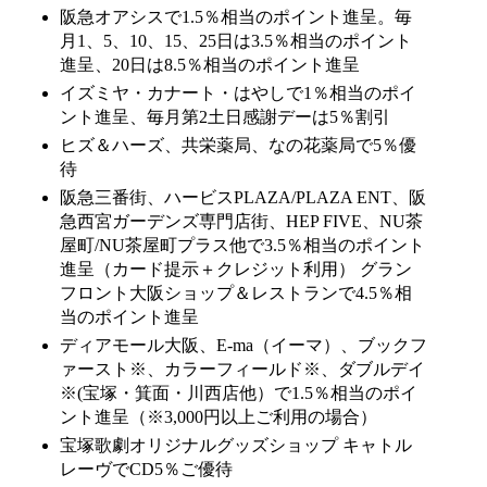
阪急オアシスで1.5％相当のポイント進呈。毎
月1、5、10、15、25日は3.5％相当のポイント
進呈、20日は8.5％相当のポイント進呈
イズミヤ・カナート・はやしで1％相当のポイ
ント進呈、毎月第2土日感謝デーは5％割引
ヒズ＆ハーズ、共栄薬局、なの花薬局で5％優
待
阪急三番街、ハービスPLAZA/PLAZA ENT、阪
急西宮ガーデンズ専門店街、HEP FIVE、NU茶
屋町/NU茶屋町プラス他で3.5％相当のポイント
進呈（カード提示＋クレジット利用） グラン
フロント大阪ショップ＆レストランで4.5％相
当のポイント進呈
ディアモール大阪、E-ma（イーマ）、ブックフ
ァースト※、カラーフィールド※、ダブルデイ
※(宝塚・箕面・川西店他）で1.5％相当のポイ
ント進呈（※3,000円以上ご利用の場合）
宝塚歌劇オリジナルグッズショップ キャトル
レーヴでCD5％ご優待