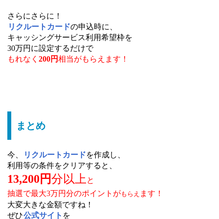
さらにさらに！
リクルートカード
の申込時に、
キャッシングサービス利用希望枠を
30万円に設定するだけで
もれなく
200円
相当がもらえます！
まとめ
今、
リクルートカード
を作成し、
利用等の条件をクリアすると、
13,200円
分以上
と
抽選で最大3万円分のポイントが
ます！
もらえ
大変大きな金額ですね！
ぜひ
公式サイト
を