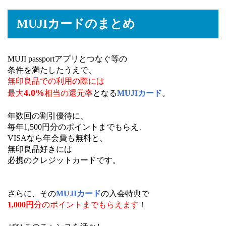
MUJIカードのまとめ
MUJI passportアプリとつなぐ等の
条件を満たしたうえで、
無印良品での利用の際には
4.0%
最大
相当の還元率
となる
MUJIカード
。
年数回の割引優待に、
毎年1,500円分のポイントまでもらえ、
VISAなら年会費も無料と、
無印良品好きには
必携のクレジットカードです。
さらに、その
MUJIカード
の入会特典で
1,000円
分のポイントまでもらえます
！