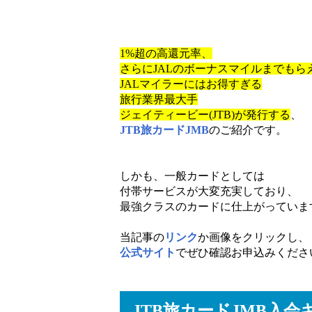
1%超の高還元率、
さらにJALのボーナスマイルまでもら
JALマイラーにはお得すぎる
旅行業界最大手
ジェイティービー(JTB)が発行する
、
JTB旅カードJMB
のご紹介です。
しかも、一般カードとしては
付帯サービスが大変充実しており、
最強クラスのカードに仕上がっていま
当記事の
リンク
か画像をクリックし、
公式サイト
でぜひ確認お申込みくださ
JTB旅カードJMB入