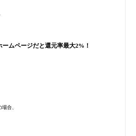
、
Bホームページだと還元率最大2%！
の場合、