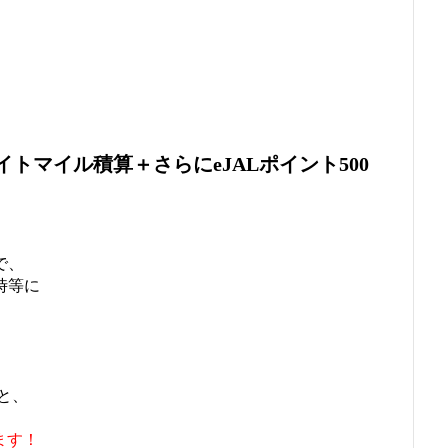
トマイル積算＋さらにeJALポイント500
で、
時等に
と、
ます！