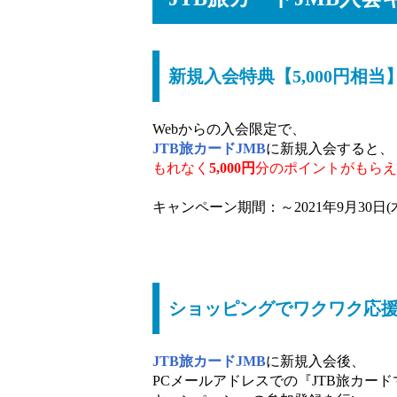
新規入会特典【5,000円相当
Webからの入会限定で、
JTB旅カードJMB
に新規入会すると、
もれなく
5,000円
分のポイントがもらえ
キャンペーン期間：～2021年9月30日(
ショッピングでワクワク応援キ
JTB旅カードJMB
に新規入会後、
PCメールアドレスでの『JTB旅カード