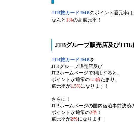
JTB旅カードJMB
のポイント還元率は
1%
なんと
の高還元率！
JTBグループ販売店及びJT
JTB旅カードJMB
を
JTBグループ販売店及び
JTBホームページで利用すると、
ポイントが通常の
1.5倍
たまり、
還元率が
1.5%
になります！
さらに！
JTBホームページの国内宿泊事前決済
ポイントが通常の
2倍
！
還元率が
2%
になります！