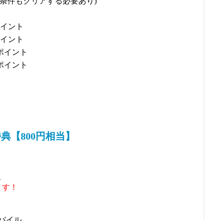
の条件もクリアする必要あり)
ポイント
ポイント
のポイント
のポイント
典【800円相当】
、
ます！
イル