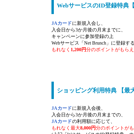
WebサービスのID登録特典【1
JAカード
に新規入会し、
入会日から3か月後の月末までに、
キャンペーンに参加登録の上
Webサービス「Net Brunch」に登録す
もれなく
1,200円
分のポイントがもらえ
ショッピング利用特典 【最大8
JAカード
に新規入会後、
入会日から3か月後の月末までの、
JAカード
の利用額に応じて、
もれなく最大
8,000円
分のポイントがも