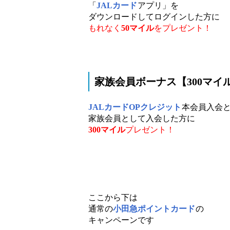
「
JALカード
アプリ」を
ダウンロードしてログインした方に
もれなく
50マイル
をプレゼント！
家族会員ボーナス【300マイ
JALカードOPクレジット
本会員入会
家族会員として入会した方に
300マイル
プレゼント！
ここから下は
通常の
小田急ポイントカード
の
キャンペーンです