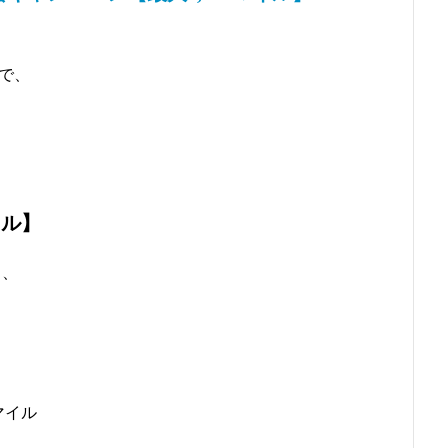
定で、
イル】
し、
マイル